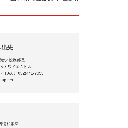
し出先
理者／総務部長
5-3 ワイエムビル
 FAX：(092)441-7959
oup.net
苦情相談室