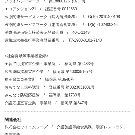
プライバシーマーク / 第18860125（07）号
エコアクション21 / 認証番号 0012539
医療関連サービスマーク（院内清掃業務） / G(10)-2010400198
医療関連サービスマーク（患者給食業務） / D(5)-2102400246
消防用設備等点検済表示登録会員 / 40-1-1149
適格請求書発行事業者登録番号 / T7-2900-0101-7140
<社会貢献等事業者登録>
子育て応援宣言企業・事業所 / 福岡県 第2483号
飲酒運転撲滅宣言企業 / 福岡県 第400035167号
福岡県エコ事業所 / 福岡県 第3648号
おもてなし規格認証 / 登録番号 第0323031001号
みんなで防犯応援隊 / 福岡県 第1733号
介護応援宣言企業・事業所 / 福岡県 第847号
関連会社
株式会社ワイエムフーズ / 介護施設等給食業務、喫茶レストラン、
売店事業