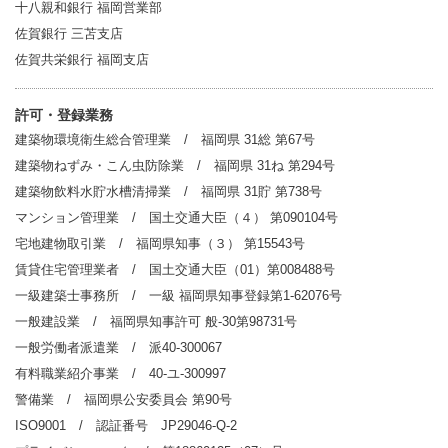
十八親和銀行 福岡営業部
佐賀銀行 三苫支店
佐賀共栄銀行 福岡支店
許可・登録業務
建築物環境衛生総合管理業 / 福岡県 31総 第67号
建築物ねずみ・こん虫防除業 / 福岡県 31ね 第294号
建築物飲料水貯水槽清掃業 / 福岡県 31貯 第738号
マンション管理業 / 国土交通大臣（４） 第090104号
宅地建物取引業 / 福岡県知事（３） 第15543号
賃貸住宅管理業者 / 国土交通大臣（01）第008488号
一級建築士事務所 / 一級 福岡県知事登録第1-62076号
一般建設業 / 福岡県知事許可 般-30第98731号
一般労働者派遣業 / 派40-300067
有料職業紹介事業 / 40-ユ-300997
警備業 / 福岡県公安委員会 第90号
ISO9001 / 認証番号 JP29046-Q-2