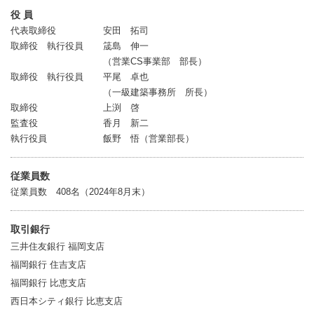
役 員
代表取締役
安田 拓司
取締役 執行役員
筬島 伸一
（営業CS事業部 部長）
取締役 執行役員
平尾 卓也
（一級建築事務所 所長）
取締役
上渕 啓
監査役
香月 新二
執行役員
飯野 悟（営業部長）
従業員数
従業員数 408名（2024年8月末）
取引銀行
三井住友銀行 福岡支店
福岡銀行 住吉支店
福岡銀行 比恵支店
西日本シティ銀行 比恵支店